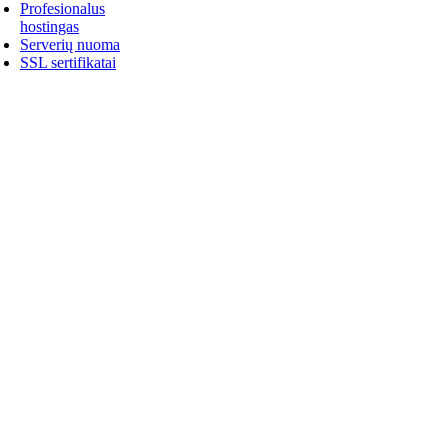
Profesionalus
hostingas
Serverių nuoma
SSL sertifikatai