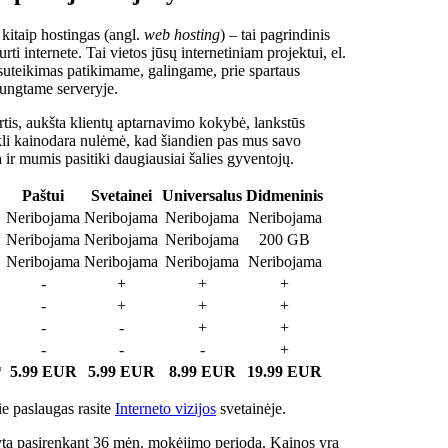
 kitaip hostingas (angl.
web hosting
) – tai pagrindinis
rti internete. Tai vietos jūsų internetiniam projektui, el.
suteikimas patikimame, galingame, prie spartaus
jungtame serveryje.
tis, aukšta klientų aptarnavimo kokybė, lankstūs
ukli kainodara nulėmė, kad šiandien pas mus savo
a ir mumis pasitiki daugiausiai šalies gyventojų.
Paštui
Svetainei
Universalus
Didmeninis
Neribojama
Neribojama
Neribojama
Neribojama
Neribojama
Neribojama
Neribojama
200 GB
Neribojama
Neribojama
Neribojama
Neribojama
-
+
+
+
-
+
+
+
-
-
+
+
-
-
-
+
*
5.99 EUR
5.99 EUR
8.99 EUR
19.99 EUR
e paslaugas rasite
Interneto vizijos
svetainėje.
ta pasirenkant 36 mėn. mokėjimo periodą. Kainos yra