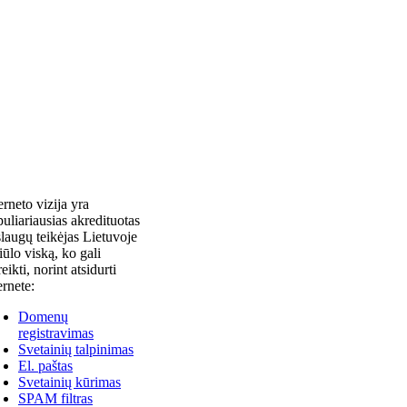
erneto vizija yra
uliariausias akredituotas
laugų teikėjas Lietuvoje
siūlo viską, ko gali
reikti, norint atsidurti
ernete:
Domenų
registravimas
Svetainių talpinimas
El. paštas
Svetainių kūrimas
SPAM filtras